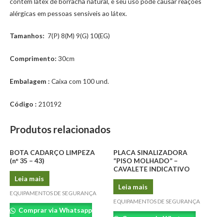
contém látex de borracha natural, e seu uso pode causar reações
alérgicas em pessoas sensíveis ao látex.
Tamanhos:
7(P) 8(M) 9(G) 10(EG)
Comprimento:
30cm
Embalagem :
Caixa com 100 und.
Código :
210192
Produtos relacionados
BOTA CADARÇO LIMPEZA
PLACA SINALIZADORA
(n° 35 – 43)
“PISO MOLHADO” –
CAVALETE INDICATIVO
Leia mais
Leia mais
EQUIPAMENTOS DE SEGURANÇA
EQUIPAMENTOS DE SEGURANÇA
Comprar via Whatsapp