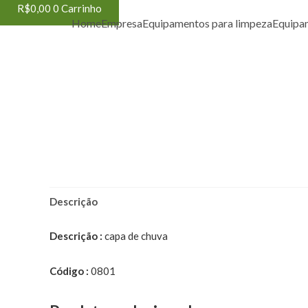
R$
0,00
0
Carrinho
Home
Empresa
Equipamentos para limpeza
Equipa
Descrição
Descrição :
capa de chuva
Código :
0801