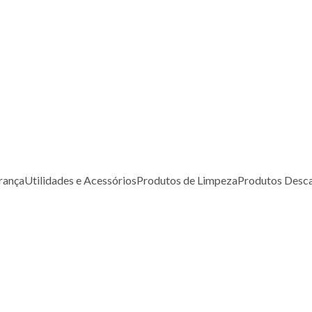
rança
Utilidades e Acessórios
Produtos de Limpeza
Produtos Desca