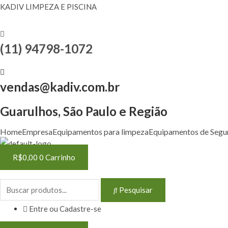
KADIV LIMPEZA E PISCINA
(11) 94798-1072
vendas@kadiv.com.br
Guarulhos, São Paulo e Região
Home
Empresa
Equipamentos para limpeza
Equipamentos de Segu
R$
0,00
0
Carrinho
Pesquisar
Entre ou Cadastre-se