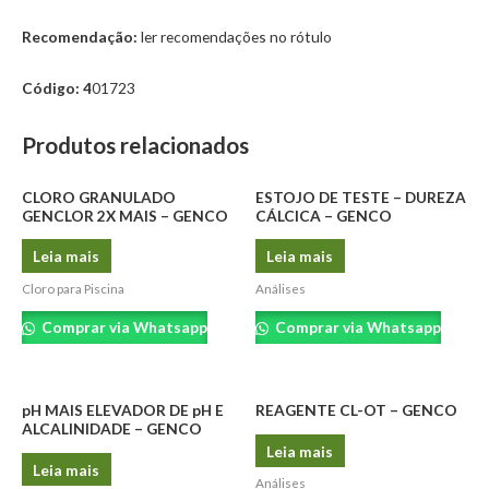
Recomendação:
ler recomendações no rótulo
Código: 4
01723
Produtos relacionados
CLORO GRANULADO
ESTOJO DE TESTE – DUREZA
GENCLOR 2X MAIS – GENCO
CÁLCICA – GENCO
Leia mais
Leia mais
Cloro para Piscina
Análises
Comprar via Whatsapp
Comprar via Whatsapp
pH MAIS ELEVADOR DE pH E
REAGENTE CL-OT – GENCO
ALCALINIDADE – GENCO
Leia mais
Leia mais
Análises