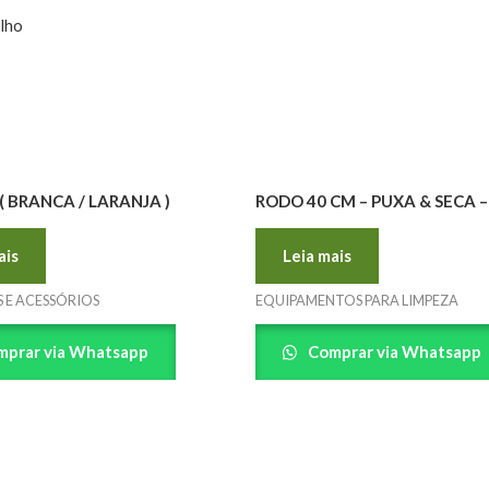
elho
( BRANCA / LARANJA )
RODO 40 CM – PUXA & SECA 
ais
Leia mais
 E ACESSÓRIOS
EQUIPAMENTOS PARA LIMPEZA
prar via Whatsapp
Comprar via Whatsapp