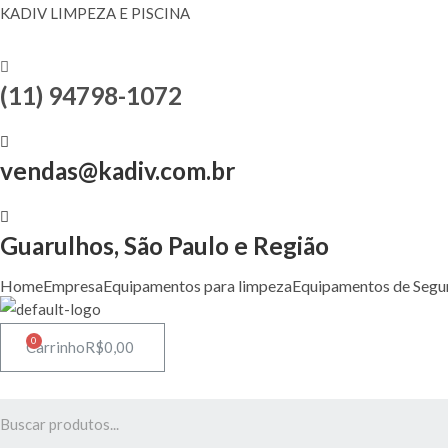
KADIV LIMPEZA E PISCINA
(11) 94798-1072
vendas@kadiv.com.br
Guarulhos, São Paulo e Região
Home
Empresa
Equipamentos para limpeza
Equipamentos de Segu
0
Carrinho
R$
0,00