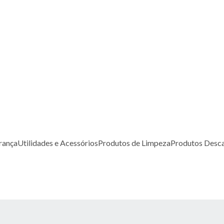
rança
Utilidades e Acessórios
Produtos de Limpeza
Produtos Desca