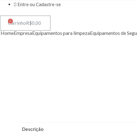
Entre ou Cadastre-se
0
Carrinho
R$
0,00
Home
Empresa
Equipamentos para limpeza
Equipamentos de Segu
Descrição