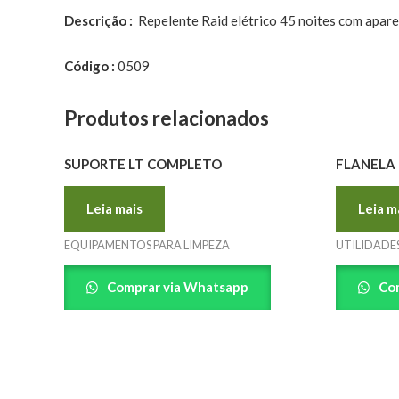
Descrição :
Repelente Raid elétrico 45 noites com apar
Código :
0509
Produtos relacionados
SUPORTE LT COMPLETO
FLANELA 
Leia mais
Leia m
EQUIPAMENTOS PARA LIMPEZA
UTILIDADES
Comprar via Whatsapp
Com