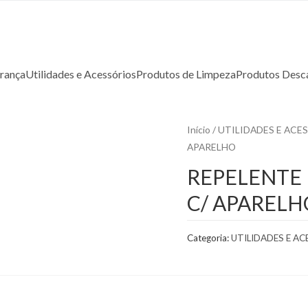
rança
Utilidades e Acessórios
Produtos de Limpeza
Produtos Desca
Início
/
UTILIDADES E ACE
APARELHO
REPELENTE 
C/ APARELH
Categoria:
UTILIDADES E A