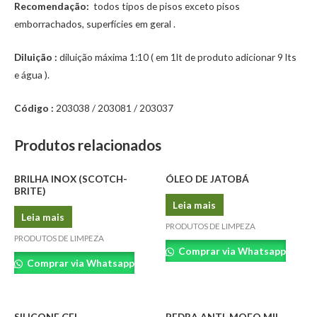
Recomendação:
todos tipos de pisos exceto pisos
emborrachados, superfícies em geral .
Diluição :
diluição máxima 1:10 ( em 1lt de produto adicionar 9 lts
e água ).
Código :
203038 / 203081 / 203037
Produtos relacionados
BRILHA INOX (SCOTCH-
ÓLEO DE JATOBÁ
BRITE)
Leia mais
Leia mais
PRODUTOS DE LIMPEZA
PRODUTOS DE LIMPEZA
Comprar via Whatsapp
Comprar via Whatsapp
SILICONE GEL
PEDRA ANTI-MOFO MIL