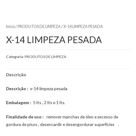
Início
/
PRODUTOS DE LIMPEZA
/ X-14 LIMPEZA PESADA
X-14 LIMPEZA PESADA
Categoria:
PRODUTOS DE LIMPEZA
Descrição
Descrição :
x-14 limpeza pesada
Embalagem :
5 lts , 2 lts e 1 lts.
Finalidade de uso :
remover manchas de óleo e excesso de
gordura de pisos , desencardir e desengordurar superfícies .