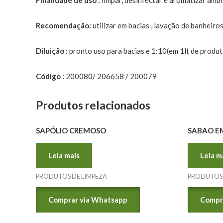
Recomendação:
utilizar em bacias , lavação de banheiros 
Diluição :
pronto uso para bacias e 1:10(em 1lt de produto
Código :
200080/ 206658 / 200079
Produtos relacionados
SAPÓLIO CREMOSO
SABAO EM
Leia mais
Leia m
PRODUTOS DE LIMPEZA
PRODUTOS 
Comprar via Whatsapp
Compr