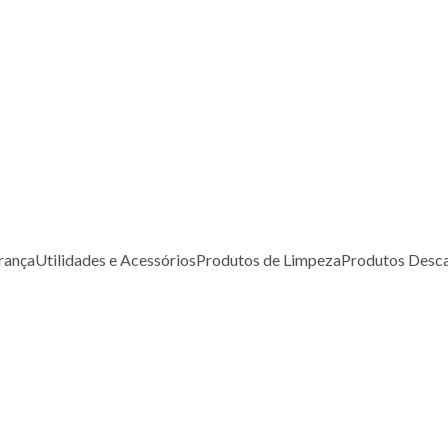
rança
Utilidades e Acessórios
Produtos de Limpeza
Produtos Desca