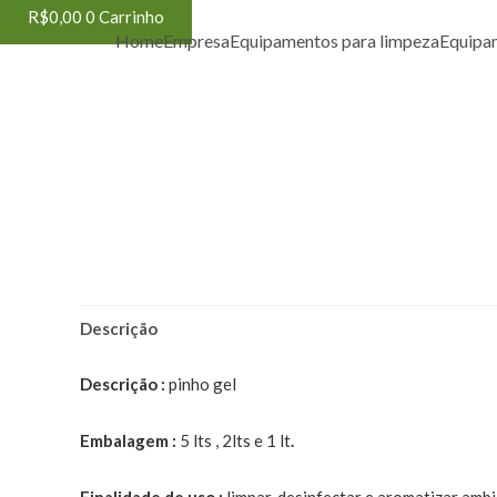
R$
0,00
0
Carrinho
Home
Empresa
Equipamentos para limpeza
Equipa
Descrição
Descrição :
pinho gel
Embalagem :
5 lts , 2lts
e 1 lt
.
Finalidade de uso :
limpar, desinfectar e aromatizar ambi