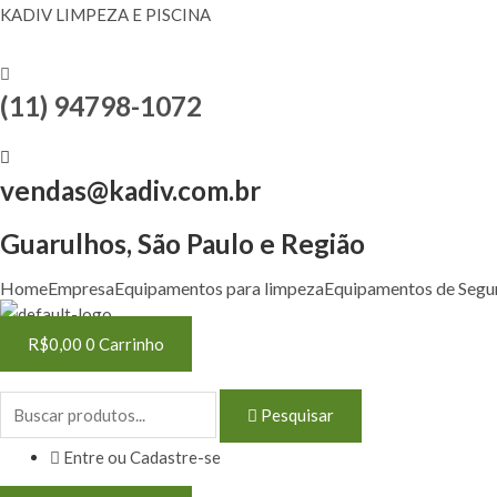
KADIV LIMPEZA E PISCINA
(11) 94798-1072
vendas@kadiv.com.br
Guarulhos, São Paulo e Região
Home
Empresa
Equipamentos para limpeza
Equipamentos de Segu
R$
0,00
0
Carrinho
Pesquisar
Entre ou Cadastre-se