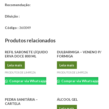
Recomendação:
Diluição :
Código :
360049
Produtos relacionados
REFIL SABONETE LÍQUIDO
DULBARMIGA – VENENO P/
ERVA DOCE 800 ML
FORMIGA
Leia mais
Leia mais
PRODUTOS DE LIMPEZA
PRODUTOS DE LIMPEZA
Comprar via Whatsapp
Comprar via Whatsapp
PEDRA SANITÁRIA –
ÁLCOOL GEL
CARTELA
Leia mais