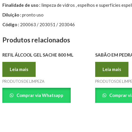
Finalidade de uso :
limpeza de vidros , espelhos e superfícies espel
Diluição :
pronto uso
Código :
200063 / 203051 / 203046
Produtos relacionados
REFIL ÁLCOOL GEL SACHE 800 ML
SABÃO EM PEDRA
Leia mais
Leia mais
PRODUTOS DE LIMPEZA
PRODUTOS DE LIMP
Comprar via Whatsapp
Comprar v