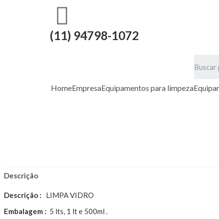
(11) 94798-1072
Home
Empresa
Equipamentos para limpeza
Equipa
Descrição
Descrição :
LIMPA VIDRO
Embalagem :
5 lts, 1 lt e 500ml .