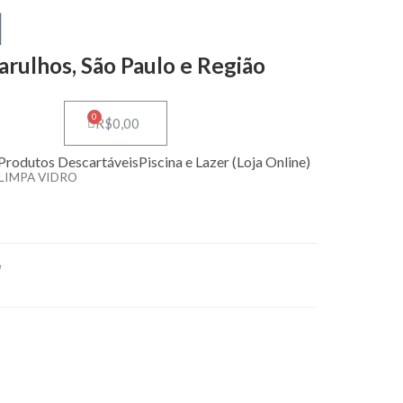
arulhos, São Paulo e Região
0
R$
0,00
Produtos Descartáveis
Piscina e Lazer (Loja Online)
 LIMPA VIDRO
A