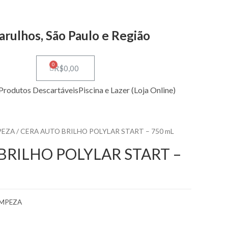
arulhos, São Paulo e Região
0
R$
0,00
Produtos Descartáveis
Piscina e Lazer (Loja Online)
PEZA
/ CERA AUTO BRILHO POLYLAR START – 750 mL
BRILHO POLYLAR START –
IMPEZA