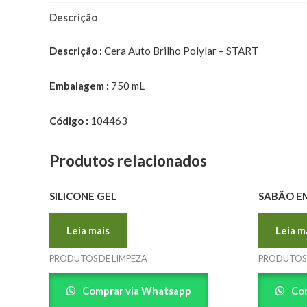
Descrição
Descrição :
Cera Auto Brilho Polylar – START
Embalagem :
750 mL
Código :
104463
Produtos relacionados
SILICONE GEL
SABÃO E
Leia mais
Leia m
PRODUTOS DE LIMPEZA
PRODUTOS 
Comprar via Whatsapp
Com