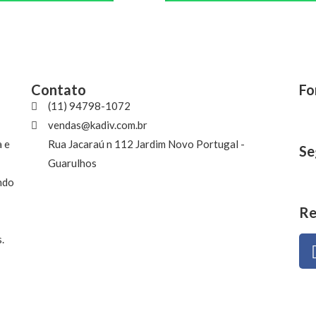
Contato
Fo
(11) 94798-1072
vendas@kadiv.com.br
a e
Rua Jacaraú n 112 Jardim Novo Portugal -
Se
Guarulhos
ndo
Re
.