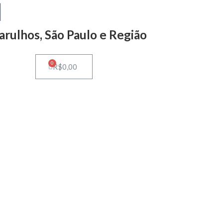
arulhos, São Paulo e Região
0
R$
0,00