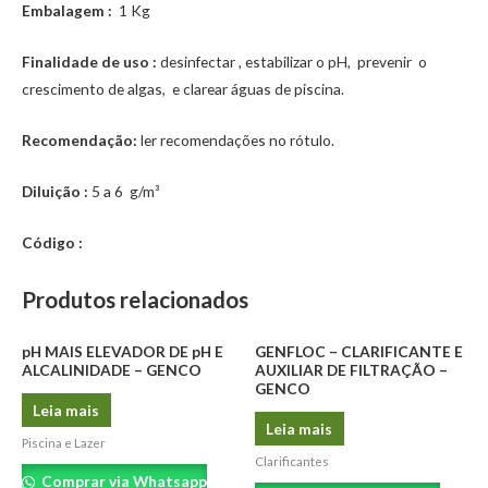
Embalagem :
1 Kg
Finalidade de uso :
desinfectar , estabilizar o pH, prevenir o
crescimento de algas, e clarear águas de piscina.
Recomendação:
ler recomendações no rótulo.
Diluição :
5 a 6 g/m³
Código :
Produtos relacionados
pH MAIS ELEVADOR DE pH E
GENFLOC – CLARIFICANTE E
ALCALINIDADE – GENCO
AUXILIAR DE FILTRAÇÃO –
GENCO
Leia mais
Leia mais
Piscina e Lazer
Clarificantes
Comprar via Whatsapp